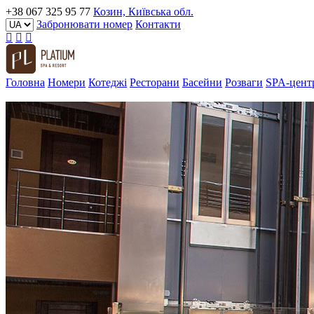
+38 067 325 95 77
Козин, Київська обл.
Забронювати номер
Контакти
Головна
Номери
Котеджі
Ресторани
Басейни
Розваги
SPA-цент