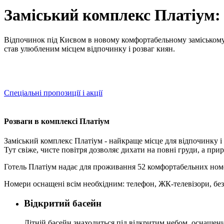
Заміський комплекс Платіум:
Відпочинок під Києвом в новому комфортабельному заміському г
став улюбленим місцем відпочинку і розваг киян.
Спеціальні пропозиції і акції
Розваги в комплексі Платіум
Заміський комплекс Платіум - найкраще місце для відпочинку і
Тут свіже, чисте повітря дозволяє дихати на повні груди, а прир
Готель Платіум надає для проживання 52 комфортабельних номе
Номери оснащені всім необхідним: телефон, ЖК-телевізори, безп
Відкритий басейн
Літній басейн знаходиться під відкритим небом, оснащен