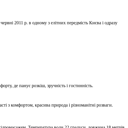
рвні 2011 р. в одному з елітних передмість Києва і одразу
орту, де панує розкіш, зручність і гостинність.
сті з комфортом, красива природа і різноманітні розваги.
гідромасажем. Температура води 22 градуси, довжина 18 метрів,