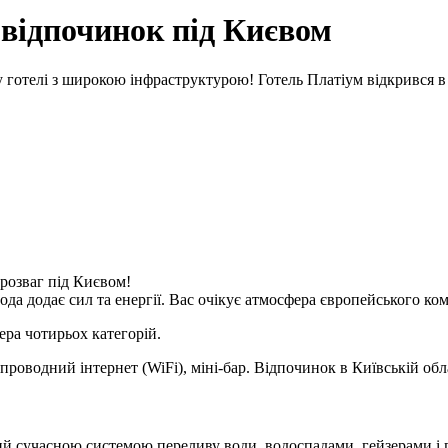
 відпочинок під Києвом
отелі з широкою інфраструктурою! Готель Платіум відкрився в че
 розваг під Києвом!
ода додає сил та енергії. Вас очікує атмосфера європейського комф
ра чотирьох категорій.
роводний інтернет (WiFi), міні-бар. Відпочинок в Київській обла
ий сучасною системою переливу води, водоспадами, гейзерами і 