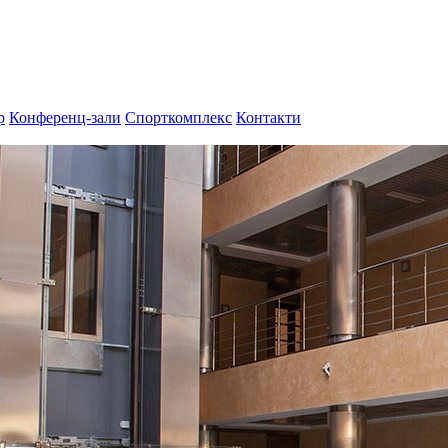
р
Конференц-зали
Спорткомплекс
Контакти